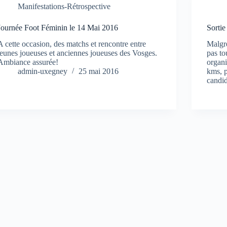
Manifestations-Rétrospective
Journée Foot Féminin le 14 Mai 2016
Sorti
A cette occasion, des matchs et rencontre entre
Malgré
jeunes joueuses et anciennes joueuses des Vosges.
pas to
Ambiance assurée!
organi
admin-uxegney
25 mai 2016
kms, p
candid