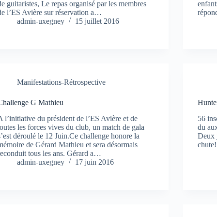
de guitaristes, Le repas organisé par les membres
enfant
de l’ES Avière sur réservation a…
répon
admin-uxegney
15 juillet 2016
Manifestations-Rétrospective
Challenge G Mathieu
Hunte
A l’initiative du président de l’ES Avière et de
56 ins
toutes les forces vives du club, un match de gala
du aux
s’est déroulé le 12 Juin.Ce challenge honore la
Deux j
mémoire de Gérard Mathieu et sera désormais
chute!
reconduit tous les ans. Gérard a…
admin-uxegney
17 juin 2016