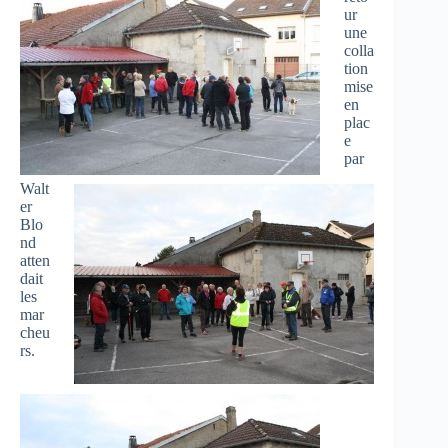
ur
une
colla
tion
mise
en
plac
e
par
Walt
er
Blo
nd
atten
dait
les
mar
cheu
rs.