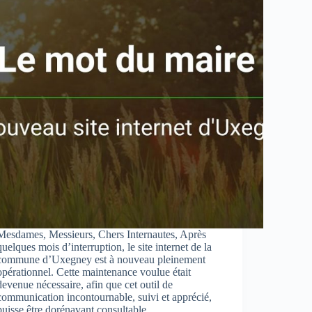
Mesdames, Messieurs, Chers Internautes, Après
quelques mois d’interruption, le site internet de la
commune d’Uxegney est à nouveau pleinement
opérationnel. Cette maintenance voulue était
devenue nécessaire, afin que cet outil de
communication incontournable, suivi et apprécié,
puisse être dorénavant consultable…