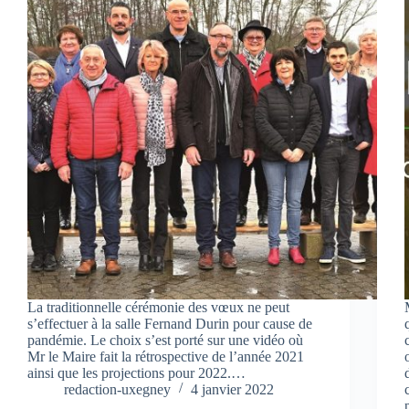
La traditionnelle cérémonie des vœux ne peut
s’effectuer à la salle Fernand Durin pour cause de
pandémie. Le choix s’est porté sur une vidéo où
Mr le Maire fait la rétrospective de l’année 2021
ainsi que les projections pour 2022.…
redaction-uxegney
4 janvier 2022