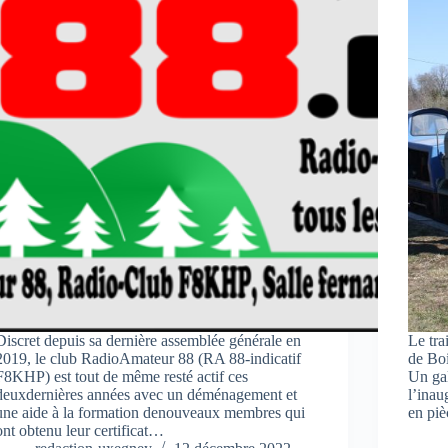
Discret depuis sa dernière assemblée générale en
Le tra
2019, le club RadioAmateur 88 (RA 88-indicatif
de Boi
F8KHP) est tout de même resté actif ces
Un gal
deuxdernières années avec un déménagement et
l’inau
une aide à la formation denouveaux membres qui
en pi
ont obtenu leur certificat…