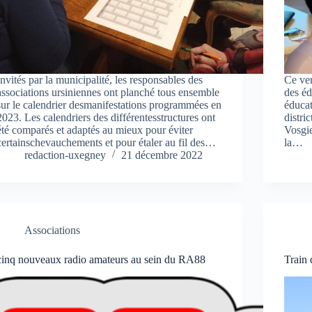
Invités par la municipalité, les responsables des
Ce ven
associations ursiniennes ont planché tous ensemble
des éd
sur le calendrier desmanifestations programmées en
éducat
2023. Les calendriers des différentesstructures ont
distri
été comparés et adaptés au mieux pour éviter
Vosgie
certainschevauchements et pour étaler au fil des…
la…
redaction-uxegney
21 décembre 2022
Associations
cinq nouveaux radio amateurs au sein du RA88
Train 