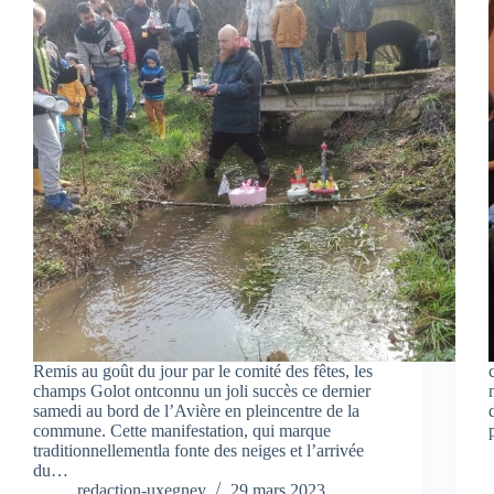
Remis au goût du jour par le comité des fêtes, les
champs Golot ontconnu un joli succès ce dernier
samedi au bord de l’Avière en pleincentre de la
commune. Cette manifestation, qui marque
traditionnellementla fonte des neiges et l’arrivée
du…
redaction-uxegney
29 mars 2023