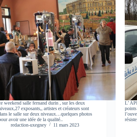
ce weekend salle fernand durin , sur les deux
L’ AP
niveaux,27 exposants,, artistes et créateurs sont
points
dans le salle sur deux niveaux…quelques photos
l’ouve
pour avoir une idée de la qualité..
résist
redaction-uxegney
11 mars 2023