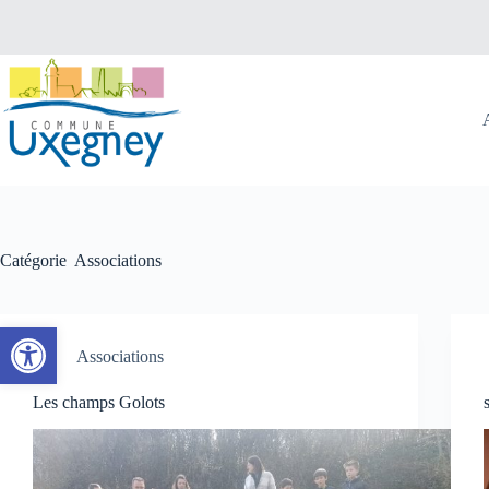
Passer
au
contenu
Catégorie
Associations
Ouvrir la barre d’outils
Associations
Les champs Golots