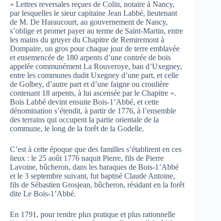
« Lettres reversales reçues de Colin, notaire à Nancy,
par lesquelles le sieur capitaine Jean Labbé, lieutenant
de M. De Haraucourt, au gouvernement de Nancy,
s’oblige et promet payer au terme de Saint-Martin, entre
les mains du gruyer du Chapitre de Remiremont à
Dompaire, un gros pour chaque jour de terre emblavée
et ensemencée de 180 arpents d’une contrée de bois
appelée communément La Rouveroye, ban d’Uxegney,
entre les communes dudit Uxegney d’une part, et celle
de Golbey, d’autre part et d’une faigne ou croulière
contenant 18 arpents, à lui ascensée par le Chapitre ».
Bois Labbé devint ensuite Bois-1’Abbé, et cette
dénomination s’étendit, à partir de 1776, à l’ensemble
des terrains qui occupent la partie orientale de la
commune, le long de la forêt de la Godelle.
C’est à cette époque que des familles s’établirent en ces
lieux : le 25 août 1776 naquit Pierre, fils de Pierre
Lavoine, bûcheron, dans les baraques de Bois-1’Abbé
et le 3 septembre suivant, fut baptisé Claude Antoine,
fils de Sébastien Grosjean, bûcheron, résidant en la forêt
dite Le Bois-1’Abbé.
En 1791, pour rendre plus pratique et plus rationnelle