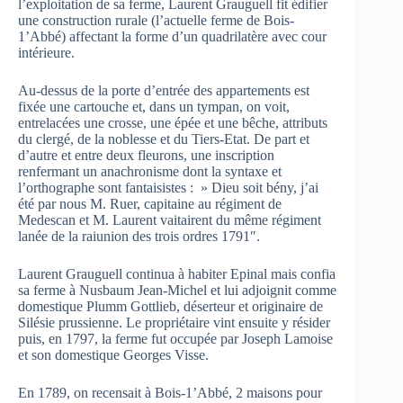
l’exploitation de sa ferme, Laurent Grauguell fit édifier
une construction rurale (l’actuelle ferme de Bois-
1’Abbé) affectant la forme d’un quadrilatère avec cour
intérieure.
Au-dessus de la porte d’entrée des appartements est
fixée une cartouche et, dans un tympan, on voit,
entrelacées une crosse, une épée et une bêche, attributs
du clergé, de la noblesse et du Tiers-Etat. De part et
d’autre et entre deux fleurons, une inscription
renfermant un anachronisme dont la syntaxe et
l’orthographe sont fantaisistes : » Dieu soit bény, j’ai
été par nous M. Ruer, capitaine au régiment de
Medescan et M. Laurent vaitairent du même régiment
lanée de la raiunion des trois ordres 1791″.
Laurent Grauguell continua à habiter Epinal mais confia
sa ferme à Nusbaum Jean-Michel et lui adjoignit comme
domestique Plumm Gottlieb, déserteur et originaire de
Silésie prussienne. Le propriétaire vint ensuite y résider
puis, en 1797, la ferme fut occupée par Joseph Lamoise
et son domestique Georges Visse.
En 1789, on recensait à Bois-1’Abbé, 2 maisons pour