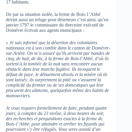
17 habitants.
De par sa situation isolée, la ferme de Bois-1’Abbé
devint aussi un refuge pour déserteurs c’est ainsi, qu’en
janvier 1797 le commissaire du directoire exécutif de
Domèvre écrivait aux agents municipaux :
« Je suis informé que la désertion des volontaires
nationaux est à son comble dans le canton de Domèvre-
sur-Avière. On m’a assuré qu’ils arrivent par bandes de
cinq, de huit, de dix, à la ferme de Bois-l’Abbé, d’où ils
sortent à la tombée de la nuit sans rencontrer aucun
obstacle dans leur marche fugitive. Ils invoquent le
défaut de paye, le dénuement absolu et la misère où ils
sont laissés; ils surprennent la pitié ou s’assurent la
complicité du fermier ou de ses domestiques qui leur
procurent des aliments, quelquefois même des habits de
manouvriers.
Je vous requiers formellement de faire, pendant quatre
jours, à compter du 23 nivôse, à deux heures du soir,
des recherches et perquisitions exactes à la ferme de
Bois-1’Abbé, pour atteindre et arrêter les fuyards qui
pourraient s’y être réfugiés. Vous serez assisté d’un