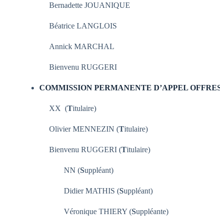
Bernadette JOUANIQUE
Béatrice LANGLOIS
Annick MARCHAL
Bienvenu RUGGERI
COMMISSION PERMANENTE D’APPEL OFFRE
XX (
T
itulaire)
Olivier MENNEZIN (
T
itulaire)
Bienvenu RUGGERI (
T
itulaire)
NN (
S
uppléant)
Didier MATHIS (
S
uppléant)
Véronique THIERY (
S
uppléante)