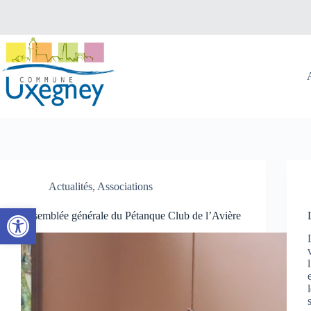
Passer
au
contenu
Actualités
,
Associations
Ouvrir la barre d’outils
Assemblée générale du Pétanque Club de l’Avière