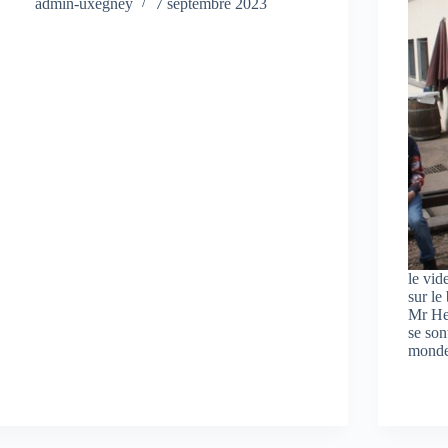
admin-uxegney
7 septembre 2023
le vid
sur le
Mr Her
se son
monde