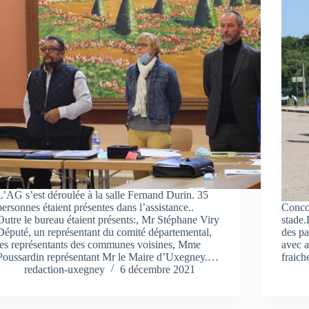
L’AG s’est déroulée à la salle Fernand Durin. 35
personnes étaient présentes dans l’assistance..
Concou
Outre le bureau étaient présents:, Mr Stéphane Viry
stade.
Député, un représentant du comité départemental,
des pa
les représentants des communes voisines, Mme
avec a
Poussardin représentant Mr le Maire d’Uxegney.…
fraich
redaction-uxegney
6 décembre 2021