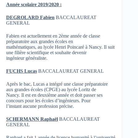
Année scolaire 2019/2020 :
DEGROLARD Fabien
BACCALAUREAT
GENERAL
Fabien est actuellement en 2ème année de classe
préparatoire aux grandes écoles en
mathématiques, au lycée Henri Poincaré à Nancy. Il suit
une filière scientifique et souhaite devenir
ingénieur généraliste.
F
U
C
H
S L
u
cas
BACCALAUREAT GENERAL
Après le bac, Lucas a intégré une classe préparatoire
aux grandes écoles (CPGE) au lycée Loritz de
Nancy. Il est en deuxième année et doit passer ses
concours pour les écoles d’ingénieurs. Pour
l’instant aucune profession précise.
SC
H
E
R
M
ANN
Rap
h
aël
BACCALAUREAT
GENERAL
Raphael a fait 1 année de licence humanité à l’université