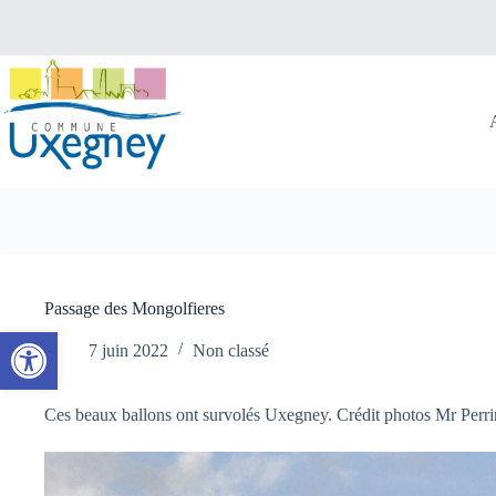
Passer
au
contenu
Passage des Mongolfieres
Ouvrir la barre d’outils
7 juin 2022
Non classé
Ces beaux ballons ont survolés Uxegney. Crédit photos Mr Perri