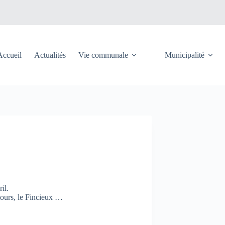
Accueil
Actualités
Vie communale
Municipalité
il.
tours, le Fincieux …