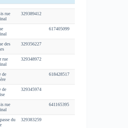
is rue
329389412
inal
ue
617405099
inal
ue des
329356227
es
r rue
329348972
inal
e de
618428517
ière
e de
329345974
ise
is rue
641165395
inal
passe du
329383259
e