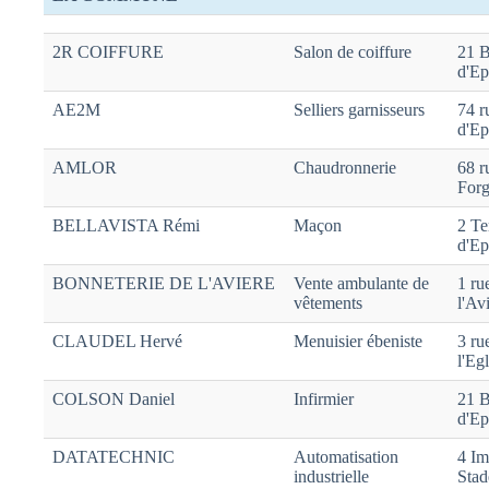
2R COIFFURE
Salon de coiffure
21 B
d'Ep
AE2M
Selliers garnisseurs
74 r
d'Ep
AMLOR
Chaudronnerie
68 r
Forg
BELLAVISTA Rémi
Maçon
2 Te
d'Ep
BONNETERIE DE L'AVIERE
Vente ambulante de
1 ru
vêtements
l'Av
CLAUDEL Hervé
Menuisier ébeniste
3 ru
l'Egl
COLSON Daniel
Infirmier
21 B
d'Ep
DATATECHNIC
Automatisation
4 Im
industrielle
Stad