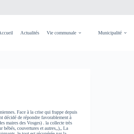
Accueil
Actualités
Vie communale
Municipalité
iniennes. Face à la crise qui frappe depuis
nt décidé de répondre favorablement à
s maires des Vosges) . la collecte très
r bébés, couvertures et autres,,),, La
gnants. le tout est récupérée par la