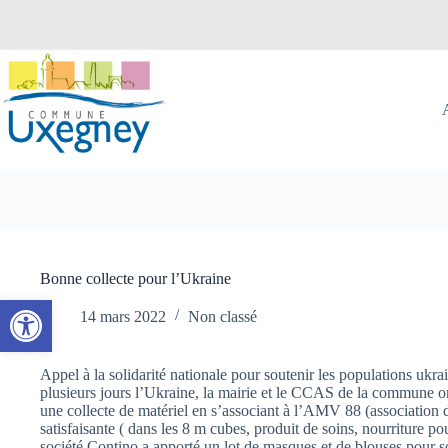
Passer
au
contenu
Bonne collecte pour l’Ukraine
Ouvrir la barre d’outils
14 mars 2022
Non classé
Appel à la solidarité nationale pour soutenir les populations ukra
plusieurs jours l’Ukraine, la mairie et le CCAS de la commune o
une collecte de matériel en s’associant à l’AMV 88 (association de
satisfaisante ( dans les 8 m cubes, produit de soins, nourriture pou
société Contino a apporté un lot de masques et de blouses pour soi