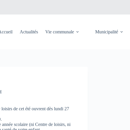
Accueil
Actualités
Vie communale
Municipalité
H
 loisirs de cet été ouvrent dès lundi 27
.
 année scolaire (ni Centre de loisirs, ni
e santé de votre enfant.