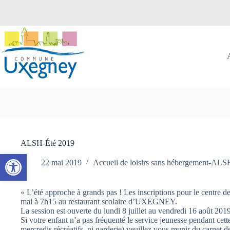
Passer
au
contenu
ALSH-Été 2019
Ouvrir la barre d’outils
22 mai 2019
Accueil de loisirs sans hébergement-ALS
« L’été approche à grands pas ! Les inscriptions pour le centre de
mai à 7h15 au restaurant scolaire d’UXEGNEY.
La session est ouverte du lundi 8 juillet au vendredi 16 août 2019
Si votre enfant n’a pas fréquenté le service jeunesse pendant cette
mercredis récréatifs, ni garderie) veuillez vous munir du carnet d