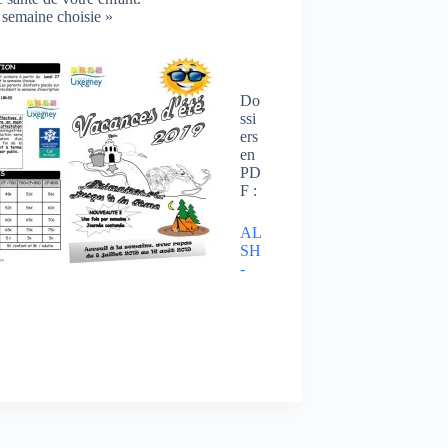
a semaine choisie »
Do
ssi
ers
en
PD
F :
AL
SH
-