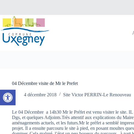
Passer
au
contenu
04 Décembre visite de Mr le Prefet
Ouvrir la barre d’outils
4 décembre 2018
Site Victor PERRIN-Le Renouveau
Le 04 Décembre a 14h30 Mr le Préfet est venu visiter le site. IL 
Dgs, et quelques Adjoints.Très attentif aux explications du Maire, 
aménagements actuels, et les futurs.Mr le préfet a semblé impress
projet. Il a ensuite parcouru le site à pied, en posant moultes ques
dominer. Cela malgré l’état un peu boueux du parcours, à part le