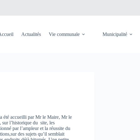
Accueil
Actualités
Vie communale
Municipalité
a été accueilli par Mr le Maire, Mr le
sur l’historique du site, les
ionné par l’ampleur et la réussite du
tions,sur des sujets qu’il semblait
s endroits déjà bitumés. Une petite